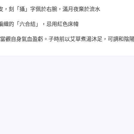
削皮，刻「攝」字佩於右腕，滿月夜棄於流水
葦編織的「六合結」，忌用紅色床幃
當觀自身氣血盈虧。子時前以艾草煮湯沐足，可調和陰
問。關於"春夢怎麼可以夢到"的夢境，您想了解更多含義或有什麼