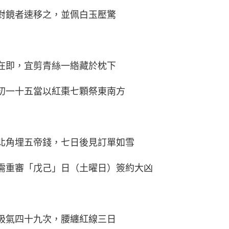
正對鏡者速移之，並佩白玉壓驚
行在即，宜剪青絲一綹藏於枕下
，初一十五當以紅棗七顆祭東南方
東北角埋五帝錢，七日後見訂單如雪
書需重審「戊己」日（土曜日）簽約大凶
方吸氣四十九次，腰纏紅線三日