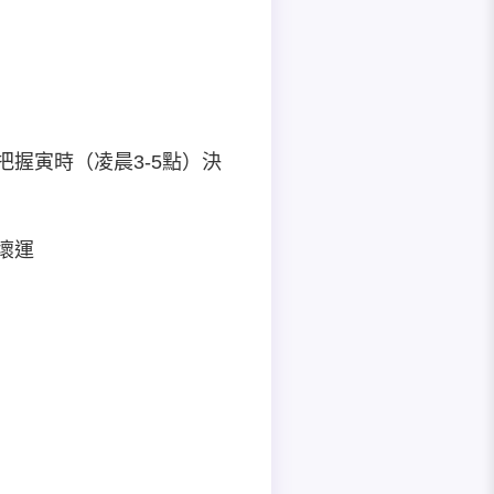
握寅時（凌晨3-5點）決
壞運