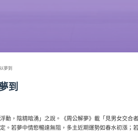
以夢到
夢到
浮動，陰精暗湧」之說。《周公解夢》載「見男女交合
定。若夢中情慾暢達無阻，多主近期運勢如春水初漲；