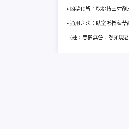
• 凶夢化解：取桃枝三寸
• 通用之法：臥室懸掛蘆
（註：春夢無咎，然頻現者
分享到：
與AI夢境顧問對話
您好，我是您的AI夢境顧