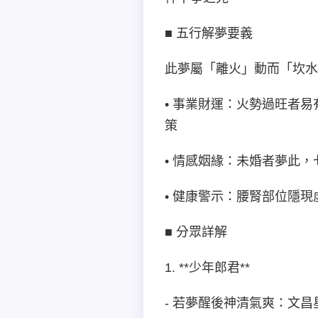
■ 五行解夢要義
此夢屬「離火」動而「坎水
• 事業財運：火勢過旺者
策
• 情感姻緣：未婚者夢此
• 健康警示：腰腎部位隱現
■ 分眾詳解
1. **少年郎君**
- 若夢醒後神清氣爽：文