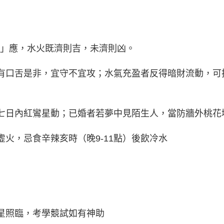
」應，水火既濟則吉，未濟則凶。
易有口舌是非，宜守不宜攻；水氣充盈者反得暗財流動，可把
，七日內紅鸞星動；已婚者若夢中見陌生人，當防牆外桃花
虛火，忌食辛辣亥時（晚9-11點）後飲冷水
昌星照臨，考學競試如有神助