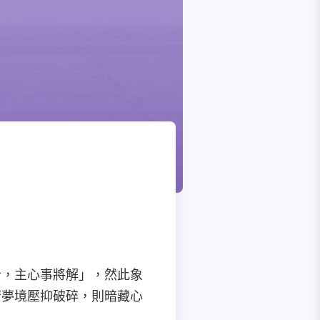
者，主心事將解」，然此象
若夢境壓抑破碎，則暗藏心