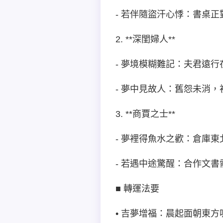
- 若伴隨盜汗心悸：書桌
2. **深閨婦人**
- 夢境模糊難記：夫君遠
- 夢中見故人：舊怨未消
3. **商賈之士**
- 夢裡得魚水之歡：倉庫
- 若遇中途驚醒：合作文
■ 轉運法要
• 吉夢增福：晨起面朝東