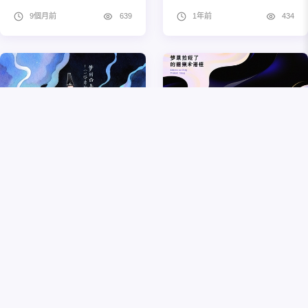
9個月前
639
1年前
434
夢到黑白無常
夢見拉肚子了是什麼預
兆
10個月前
521
9個月前
344