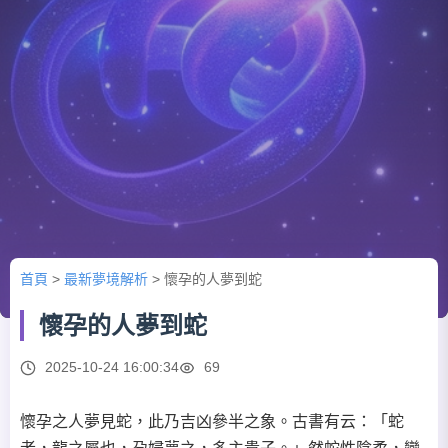
首頁
>
最新夢境解析
>
懷孕的人夢到蛇
懷孕的人夢到蛇
2025-10-24 16:00:34
69
懷孕之人夢見蛇，此乃吉凶參半之象。古書有云：「蛇