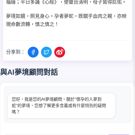
福緣；平日多誦《心經》，使靈台清明，母子皆得庇佑。
夢境如鏡，照見身心。孕者夢蛇，既關乎血肉之親，亦映
現命數流轉，慎之慎之！
分享到：
與AI夢境顧問對話
您好，我是您的AI夢境顧問。關於"懷孕的人夢到
蛇"的夢境，您想了解更多含義或有什麼特別的疑問
嗎？