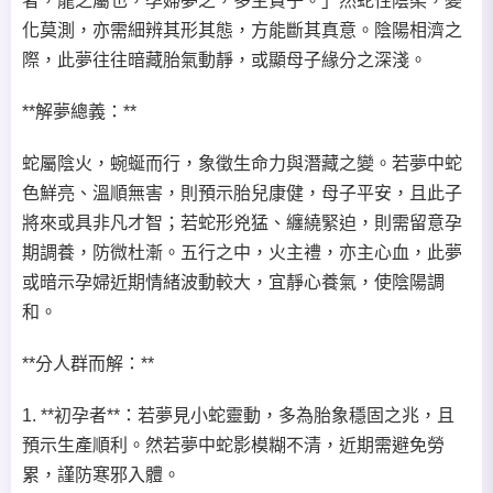
者，龍之屬也，孕婦夢之，多主貴子。」然蛇性陰柔，變
化莫測，亦需細辨其形其態，方能斷其真意。陰陽相濟之
際，此夢往往暗藏胎氣動靜，或顯母子緣分之深淺。
**解夢總義：**
蛇屬陰火，蜿蜒而行，象徵生命力與潛藏之變。若夢中蛇
色鮮亮、溫順無害，則預示胎兒康健，母子平安，且此子
將來或具非凡才智；若蛇形兇猛、纏繞緊迫，則需留意孕
期調養，防微杜漸。五行之中，火主禮，亦主心血，此夢
或暗示孕婦近期情緒波動較大，宜靜心養氣，使陰陽調
和。
**分人群而解：**
1. **初孕者**：若夢見小蛇靈動，多為胎象穩固之兆，且
預示生產順利。然若夢中蛇影模糊不清，近期需避免勞
累，謹防寒邪入體。