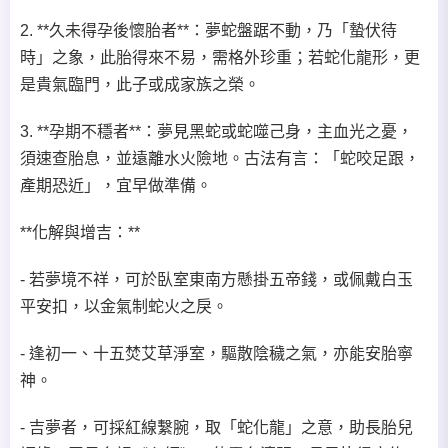
2. **久未得孕後懷胎者**：夢蛇盤踞不動，乃「蟄伏待
時」之象，此胎得來不易，需格外珍重；若蛇化龍形，更
是貴氣臨門，此子或成家族之榮。
3. **孕期不穩者**：夢見黑蛇或蛇噬己身，主血光之憂，
須速查胎息，並遠離水火險地。古法有言：「蛇咬足跟，
產期恐近」，宜早做準備。
**化解與增吉：**
- 若夢境不祥，可於臥室東南方懸掛五帝錢，或佩戴白玉
平安扣，以金氣制蛇火之戾。
- 逢初一、十五焚艾草淨室，驅散陰穢之氣，亦能安胎寧
神。
- 吉夢者，可採紅線繫腕，取「蛇化龍」之意，助長胎兒