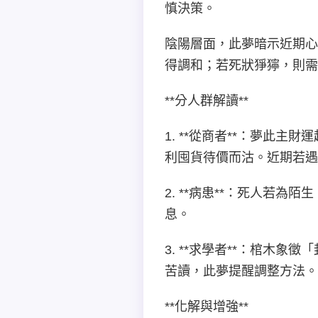
慎決策。
陰陽層面，此夢暗示近期心
得調和；若死狀猙獰，則需
**分人群解讀**
1. **從商者**：夢此
利囤貨待價而沽。近期若遇
2. **病患**：死人若
息。
3. **求學者**：棺木
苦讀，此夢提醒調整方法。
**化解與增強**