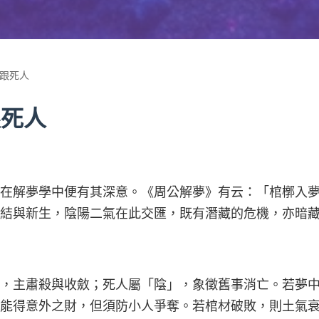
材跟死人
跟死人
在解夢學中便有其深意。《周公解夢》有云：「棺槨入
結與新生，陰陽二氣在此交匯，既有潛藏的危機，亦暗
，主肅殺與收斂；死人屬「陰」，象徵舊事消亡。若夢
能得意外之財，但須防小人爭奪。若棺材破敗，則土氣