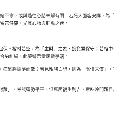
緒不寧，或與過往心結未解有關。若死人面容安詳，為
留意健康，尤其心肺與肝膽之疾。
主財運起伏。棺材若空，為「虛財」之象，投資需保守；若棺
合約糾紛，此夢警示當速斷爭端。
為陌生，病氣將隨夢而散；若見親族亡魂，則為「陰債未償」
象徵「封藏」，考試運勢平平，但死屍復生則吉，意味冷門題