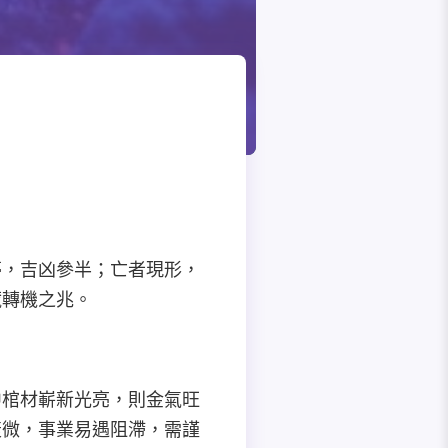
夢，吉凶參半；亡者現形，
藏轉機之兆。
中棺材嶄新光亮，則金氣旺
衰微，事業易遇阻滯，需謹