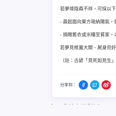
若夢境陰森不祥，可採以下
- 晨起面向東方吸納陽氣
- 捐贈舊衣或米糧至貧家
若夢見棺蓋大開、屍身完好
（註：古諺「見死如見生」
分享到：
與AI夢境顧問對話