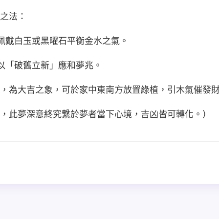
之法：
，佩戴白玉或黑曜石平衡金水之氣。
，以「破舊立新」應和夢兆。
，為大吉之象，可於家中東南方放置綠植，引木氣催發
，此夢深意終究繫於夢者當下心境，吉凶皆可轉化。）