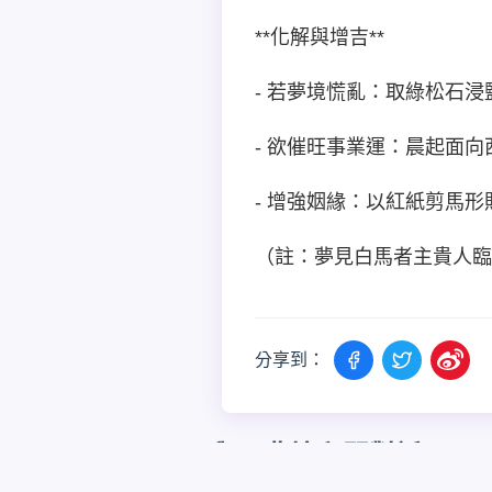
**化解與增吉**
- 若夢境慌亂：取綠松石
- 欲催旺事業運：晨起面
- 增強姻緣：以紅紙剪馬
（註：夢見白馬者主貴人臨
分享到：
與AI夢境顧問對話