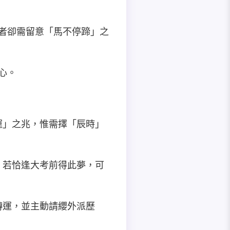
婚者卻需留意「馬不停蹄」之
心。
助運」之兆，惟需擇「辰時」
漏。若恰逢大考前得此夢，可
繩轉運，並主動請纓外派歷