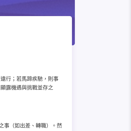
有遠行；若馬蹄疾馳，則事
間顯露機遇與挑戰並存之
關之事（如出差、轉職）。然