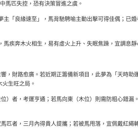
中馬匹失控，恐有決策冒進之虞。
身者此夢主「良緣速至」，馬背馳騁喻主動出擊可得佳偶；已
膽屬木，馬疾奔木火相生，易有虛火上升、失眠焦躁，宜調息靜
馬蹄聲愈響，財路愈廣。若近期正籌備新項目，此夢為「天時
木火生旺之局。
向西（金位）者，考運亨通；若馬向東（木位）則需防粗心錯
中能駕馭馬匹者，三月內得貴人提攜；若被馬甩落，宜佩戴紅