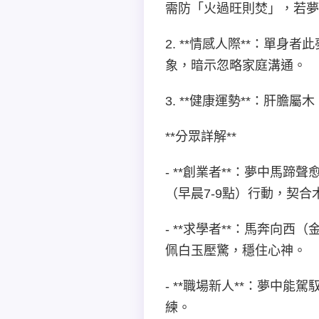
需防「火過旺則焚」，若夢
2. **情感人際**：單
象，暗示忽略家庭溝通。
3. **健康運勢**：肝
**分眾詳解**
- **創業者**：夢中
（早晨7-9點）行動，契合
- **求學者**：馬奔
佩白玉壓驚，穩住心神。
- **職場新人**：夢
練。