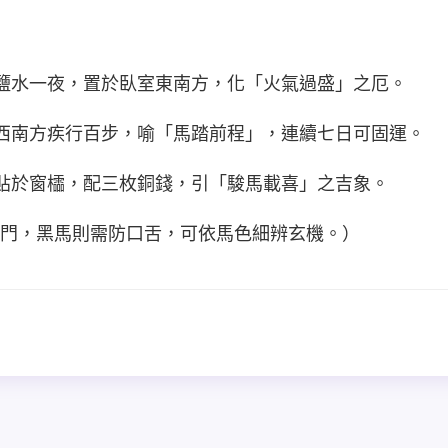
浸鹽水一夜，置於臥室東南方，化「火氣過盛」之厄。
向西南方疾行百步，喻「馬踏前程」，連續七日可固運。
形貼於窗櫺，配三枚銅錢，引「駿馬載喜」之吉象。
門，黑馬則需防口舌，可依馬色細辨玄機。）