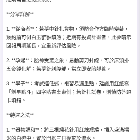
**分眾詳解**
1. **從商者**：若夢中針扎貨物，須防合作方臨時變卦，
簽約前可佩白玉貔貅鎮煞；近期有投資計畫者，此夢暗示
回報周期延長，宜重新評估風險。
2. **孕婦**：胎神受驚之象，忌動剪刀針線，可於床頭掛
五帝錢化解；若夢針刺腹部，當立即安胎靜養。
3. **學子**：考試運低迷，複習易漏重點，建議用紅紙寫
「魁星點斗」四字貼書桌東側；若針扎試卷，則慎防答題
卡填錯。
**轉運之法**
1. **器物調和**：將三根繡花針用紅線纏繞，插入盛滿糯
米的白碗中，置於門檻三日後棄於流水。