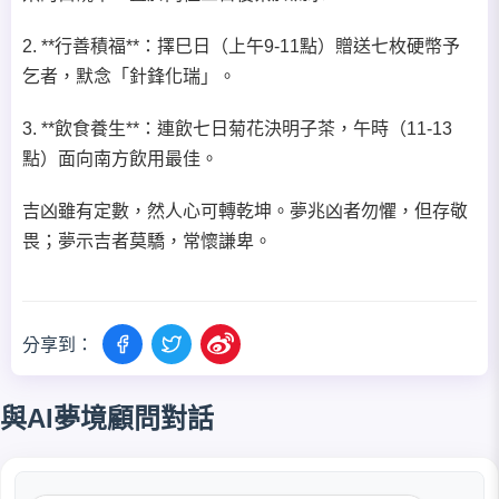
2. **行善積福**：擇巳日（上午9-11點）贈送七枚硬幣予
乞者，默念「針鋒化瑞」。
3. **飲食養生**：連飲七日菊花決明子茶，午時（11-13
點）面向南方飲用最佳。
吉凶雖有定數，然人心可轉乾坤。夢兆凶者勿懼，但存敬
畏；夢示吉者莫驕，常懷謙卑。
分享到：
與AI夢境顧問對話