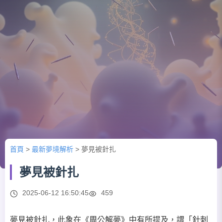
首頁
>
最新夢境解析
>
夢見被針扎
夢見被針扎
2025-06-12 16:50:45
459
夢見被針扎，此象在《周公解夢》中有所提及，謂「針刺