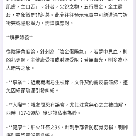
肌膚，主口舌」。針者，尖銳之物，五行屬金，金主肅
殺，亦象徵是非糾葛。此夢往往預示現實中可能遭遇言語
衝突或隱形壓力，需謹慎應對。
**解夢總義**
從陰陽角度論，針刺為「陰金傷陽氣」，若夢中見血，則
凶兆更顯，主健康受損或財運受阻；若無血光，則多為小
人暗害之象。
- **事業**：近期職場易生枝節，文件契約需反覆確認，避
免因細節疏漏引發糾紛。
- **人際**：親友間恐有誤會，尤其注意無心之言被曲解，
酉時（17-19點）後少談私事為妙。
- **健康**：肝火旺盛之兆，針刺手部者防筋骨勞損，刺腳
底則需留意泌尿系統。