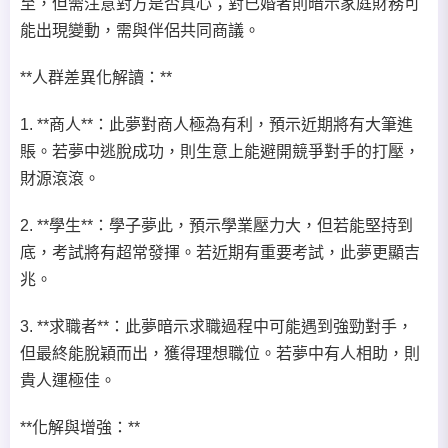
至，但需注意對方是否真心；對已婚者則暗示家庭財務可
能出現變動，需與伴侶共同商議。
**人群差異化解讀：**
1. **商人**：此夢對商人極為有利，預示近期將有大筆進
賬。若夢中逃脫成功，則生意上能避開競爭對手的打壓，
財源滾滾。
2. **學生**：學子夢此，預示學業壓力大，但若能堅持到
底，考試將有超常發揮。若近期有重要考試，此夢更顯吉
兆。
3. **求職者**：此夢暗示求職過程中可能遇到強勁對手，
但最終能脫穎而出，獲得理想職位。若夢中有人相助，則
貴人運極佳。
**化解與增強：**