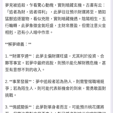
夢見被追殺，乍看驚心動魄，實則暗藏玄機。古書有云：
「追者為財，逃者得利」，此夢往往預示財運將至，猶如
猛獸追逐獵物，看似兇險，實則暗藏機遇。陰陽相生，五
行輪轉，此夢象徵金氣旺盛，主財帛豐盈，但需注意火金
相剋，恐有小人暗中作祟。
**解夢總義：**
1. **財運亨通**：此夢主偏財運旺盛，尤其利於投資、合
夥等事宜。若夢中最終逃脫，則預示能化解財務危機，甚
至有意想不到的收入。
2. **事業發展**：夢中追殺者若為熟人，則需警惕職場競
爭；若為陌生人，則可能代表新機會的到來，需勇敢面對
挑戰。
3. **情感關係**：此夢對單身者而言，可能預示桃花運將