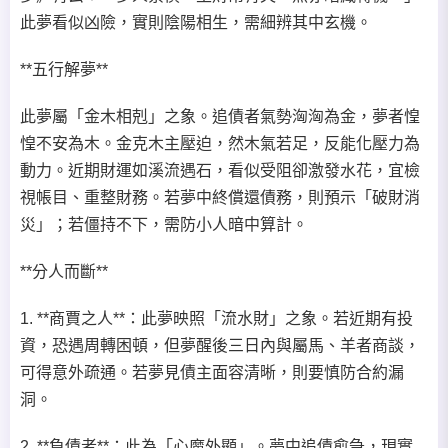
此夢看似凶險，實則陰陽相生，需細辨其中玄機。
**五行解夢**
此夢屬「金木相剋」之象。追債者氣勢洶洶為金，夢者惶
惶不安為木。金克木主壓迫，然木氣若足，反能化壓力為
動力。近期財運如溪流遇石，看似受阻卻激發水花，宜檢
視帳目、重整財務。若夢中終償還債務，則預示「破財消
災」；若僵持不下，需防小人暗中算計。
**分人而斷**
1. **商賈之人**：此夢映照「流水財」之象。若近期有投
資，恐遇周轉困頓，但夢醒後三日內與屬馬、羊者商談，
可得意外疏通。若夢見債主面容清晰，則要慎防合約漏
洞。
2. **負債者**：此為「心魔外顯」。夢中追債愈急，現實