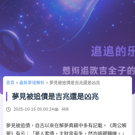
首頁
>
最新夢境解析
>
夢見被追債是吉兆還是凶兆
夢見被追債是吉兆還是凶兆
2025-10-15 05:00:24
468
夢見被追債，自古以來在解夢典籍中多有記載。《周公解
夢》有云：「夢人索債，主財帛有失，然亦暗藏轉機。」