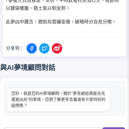
- 夢後三日忌穿黑、灰衣，午時飲菊花茶清心火，夜臥時
以鹽袋暖腹，穩土氣以制金煞。
此夢凶中藏吉，猶如烏雲鑲金邊，破曉時分自見分曉。
分享到：
與AI夢境顧問對話
您好，我是您的AI夢境顧問。關於"夢見被追債是吉兆
還是凶兆"的夢境，您想了解更多含義或有什麼特別的
疑問嗎？