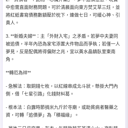
中愈需直面財務問題。可於清晨面向東方焚艾草三炷，並
將紅紙書寫債務數額壓於枕下，連做七日，可緩心神、引
貴人。
3. **新婚夫婦**：主「外財入宅」之矛盾。若夢中夫妻同
被追債，半年內恐為家宅添置大件物品而爭執；若僅一人
夢見，反是配偶將得偏財之兆，宜以黃水晶鎮臥室東南
角。
**轉厄為祥**
- 急解法：取銅錢七枚，以紅線串成北斗狀，懸掛大門內
側，借「七星引路」化錢財糾葛。
- 根本法：白露時節捐米九斤於寺廟，或助貧病者醫藥之
資，可轉「追債夢」為「積福緣」。