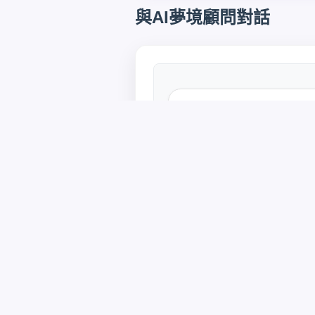
與AI夢境顧問對話
您好，我是您的AI夢境顧
特別的疑問嗎？