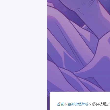
首頁
>
最新夢境解析
>
夢見被罵是