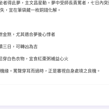
案前久坐者得此夢，主文昌星動。夢中受師長責罵者，七日內
失，宜在筆袋藏一枚銅錢化解。
氣泄金煞，尤其適合夢後心悸者
連續三日，可轉凶為吉
日忌穿白色衣物，宜食紅棗粥補益心火
機緣。罵聲穿耳而過時，正是審視自身處境之良機。