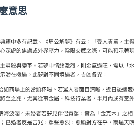
麼意思
典籍中多有記載。《周公解夢》有云：「受人責罵，主
心深處的焦慮或外界壓力，陰陽交感之際，可能預示著
，主肅殺與變革。若夢中情緒激烈，則金氣過旺，需以「
示潛在機遇。此夢對不同境遇者，吉凶各異：
挨罵，恰如商場上的當頭棒喝。若罵人者面目清晰，近日恐遇
將至之兆，尤其從事金屬、科技行業者，半月內或有意
夢映照情海波瀾。未婚者若夢見伴侶責罵，實為「金克木」之
；已婚者反是吉兆，罵聲愈烈，愈顯對方在乎，雨過天