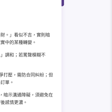
得財。」看似不吉，實則暗
現實中的某種轉變。
水」調和；若罵聲模糊不
競爭打壓，需防合同糾紛；但
外訂單。
相，暗示溝通障礙，須避免在
晴後感情更濃。