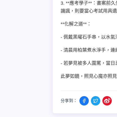
3. **應考學子**：書
譏諷，則要當心考試用具遺
**化解之道**：
- 佩戴黑曜石手串，以水
- 清晨用柏葉煮水淨手，
- 若夢見被多人圍罵，當
此夢如鏡，照見心魔亦照見
分享到：