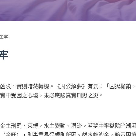
坐牢
牢
凶險，實則暗藏轉機。《周公解夢》有云：「囚獄枷鎖
實中受困之心境，未必應驗真實刑獄之災。
金主刑罰、束縛，水主變動、潛流。若夢中牢獄陰暗潮
（金旺），則事業易受規則所困。然水能洩金，暗示困