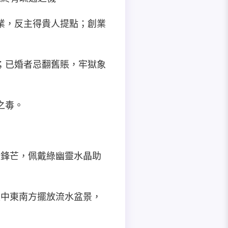
行業，反主得貴人提點；創業
坷；已婚者忌翻舊賬，牢獄象
之毒。
暫避鋒芒，佩戴綠幽靈水晶助
於家中東南方擺放流水盆景，