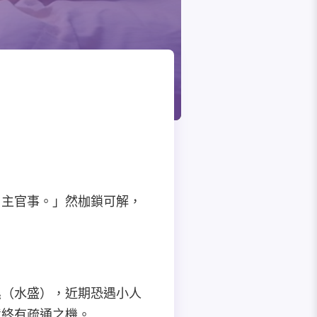
，主官事。」然枷鎖可解，
濕（水盛），近期恐遇小人
境終有疏通之機。