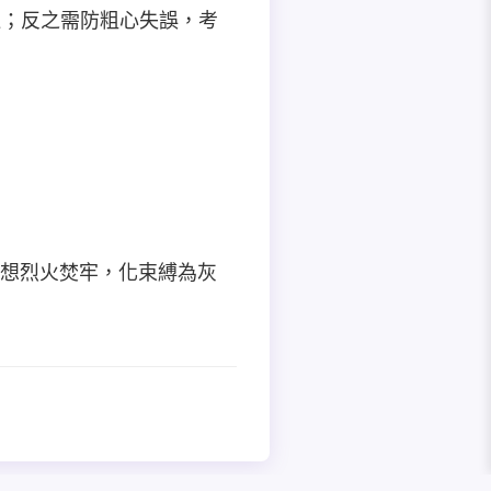
將過；反之需防粗心失誤，考
坐觀想烈火焚牢，化束縛為灰