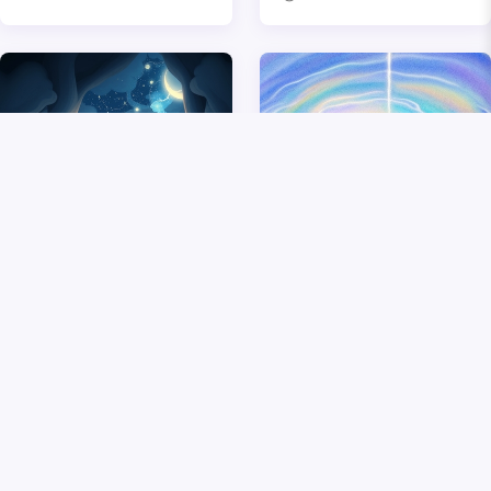
夢見老鼠是什麼預兆
夢見撿到硬幣是什麼意
思
1年前
1574
10個月前
687