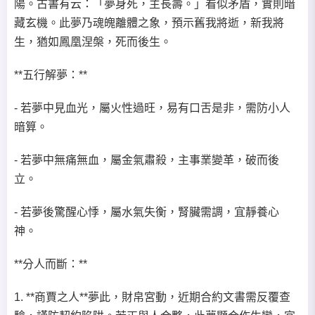
陽。古書有云：「夢身死，主長壽。」看似矛盾，實則暗
藏玄機。此夢乃魂魄離體之象，預示舊我將逝，新我將
生，猶如鳳凰涅槃，死而後生。
**五行解夢：**
- 若夢中見血光，屬火性過旺，易有口舌是非，需防小人
暗算。
- 若夢中無痛無血，屬金氣肅殺，主事業變革，破而後
立。
- 若夢後驚醒心悸，屬水氣失衡，腎臟需調，宜靜養心
神。
**分人而斷：**
1. **商賈之人**夢此，財帛宮動，近期合約文書需反覆查