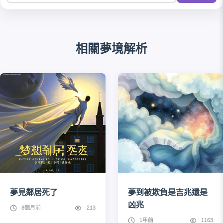
相關夢境解析
夢見鄰居死了
夢到被欺負是吉兆還是
凶兆
8個月前
213
1年前
1163