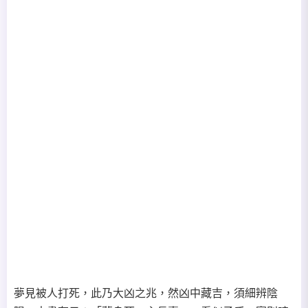
夢見被人打死，此乃大凶之兆，然凶中藏吉，須細辨陰