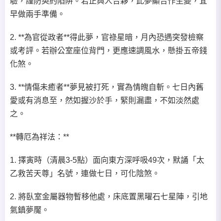
驗，謹防契約陷阱。若正與人合夥，此夢顯合作生變，宜
早做兩手準備。
2. **為官從政者**得此夢，官祿星暗，月內恐遇突發檢察
或考評。若辦公室座位背門，更應速調風水，懸掛五帝錢
化煞。
3. **情傷未癒者**夢見被打死，實為情魄自斬。七日內舊
愛或有消息至，然如握沙於手，緊則漏盡，不如淡然處
之。
**轉厄為祥法：**
1. 擇寅時（清晨3-5點）面向東方深呼吸49次，默誦「太
乙救苦天尊」名號，連做七日，可化陰煞。
2. 將臥室金屬器物暫移他處，床底置黑曜石七星陣，引地
氣鎮夢魘。