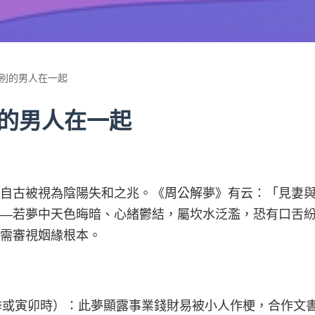
別的男人在一起
的男人在一起
自古被視為陰陽失和之兆。《周公解夢》有云：「見妻
—若夢中天色晦暗、心緒鬱結，屬坎水泛濫，恐有口舌
需審視姻緣根本。
生於春季或寅卯時）：此夢顯露事業錢財易被小人作梗，合作