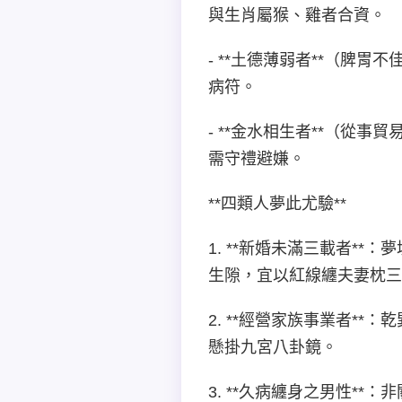
與生肖屬猴、雞者合資。
- **土德薄弱者**（
病符。
- **金水相生者**（
需守禮避嫌。
**四類人夢此尤驗**
1. **新婚未滿三載者*
生隙，宜以紅線纏夫妻枕三
2. **經營家族事業者*
懸掛九宮八卦鏡。
3. **久病纏身之男性*