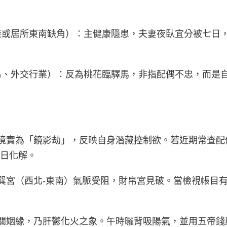
脾胃不佳或居所東南缺角）：主健康隱患，夫妻夜臥宜分被七
從事貿易、外交行業）：反為桃花臨驛馬，非指配偶不忠，而
*：夢境實為「鏡影劫」，反映自身潛藏控制欲。若近期常查
日化解。
*：乾巽宮（西北-東南）氣脈受阻，財帛宮見破。當檢視帳
*：非關姻緣，乃肝鬱化火之象。午時曬背吸陽氣，並用五帝