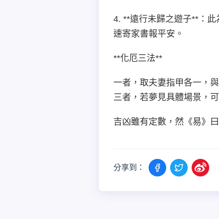
4. **遠行未歸之遊子*
速寄家書報平安。
**化厄三法**
一者，取夫妻指甲各一，與
三者，若夢見具體場景，可
吉凶雖有定數，然《易》曰
分享到：
與AI夢境顧問對話