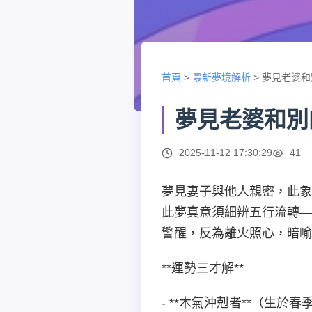
首頁
>
最新夢境解析
>
夢見老婆和
夢見老婆和別
2025-11-12 17:30:29
41
夢見妻子與他人親密，此象
此夢真意須細辨五行流轉—
警醒，反為離火照心，暗喻
**運勢三才解**
- **木氣沖剋者**（