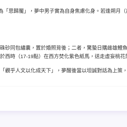
*：此為「思歸魘」，夢中男子實為自身焦慮化身。若逢朔月
硃砂同包繡囊，置於婚照背後；二者，驚蟄日購雌雄鯉
於西時（17-19點）在西方焚化紫色紙馬，送走虛妄桃花
「觀乎人文以化成天下」，夢醒後當以坦誠對話為上策