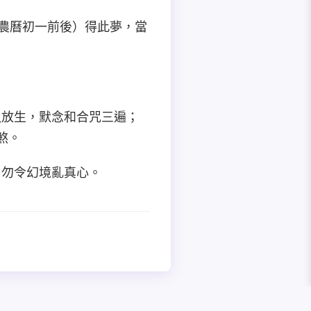
（農曆初一前後）得此夢，當
魚放生，默念和合咒三遍；
煞。
，勿令幻境亂真心。