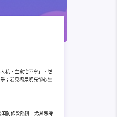
與人私，主家宅不寧」，然
紛爭；若見場景明亮卻心生
文書須防條款陷阱，尤其忌諱