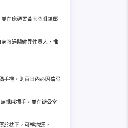
日，並在床頭置黃玉貔貅鎮壓
是自身將遇關鍵異性貴人，惟
配偶手機，則百日內必因猜忌
目有無親戚插手，並在辦公室
錢壓於枕下，可轉病運。