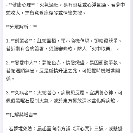
- **健康心理**：火氣過旺，易有炎症或心浮氣躁。若夢中
蛇咬人，需留意舊疾復發或情緒失控。
**分眾解析：**
1. **創業者**：紅蛇盤桓，預示商機乍現，卻暗藏競爭。
若近期有合約簽署，須細審條款，防人「火中取栗」。
2. **戀愛中人**：夢蛇色赤，情慾熾盛，易因衝動爭執。
若蛇溫順無害，反是感情升溫之兆，可把握時機增進關
係。
3. **久病者**：火蛇噬心，病勢恐反覆。宜調養心神，可
佩戴黑曜石壓制火氣，或於東方擺放清水盆化解病煞。
**化解與增吉**
- 若夢境兇險：晨起面向南方誦《清心咒》三遍，或懸掛