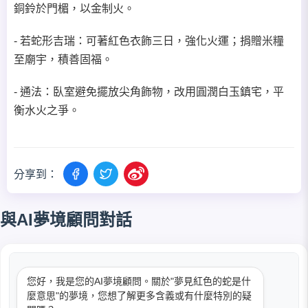
銅鈴於門楣，以金制火。
- 若蛇形吉瑞：可著紅色衣飾三日，強化火運；捐贈米糧
至廟宇，積善固福。
- 通法：臥室避免擺放尖角飾物，改用圓潤白玉鎮宅，平
衡水火之爭。
分享到：
與AI夢境顧問對話
您好，我是您的AI夢境顧問。關於"夢見紅色的蛇是什
麼意思"的夢境，您想了解更多含義或有什麼特別的疑