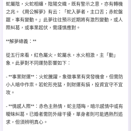
蛇屬陰，火蛇相纏，陰陽交織，既有警示之意，亦有轉機
之兆。《周公解夢》有云：「蛇入夢者，主口舌；赤蛇盤
踞，事有變動。」此夢往往預示近期將有激烈變動，或人
際糾葛，或事業起伏，需謹慎應對。
**解夢總義：**
從五行來看，紅色屬火，蛇屬水，水火相激，主「動」
象。此夢對不同運勢影響如下：
- **事業財運**：火蛇騰躍，象徵事業有突發機會，但需防
小人暗中作祟。若蛇形兇猛，則財運有損，投資宜守不宜
攻。
- **情感人際**：赤色主熱情，蛇主隱晦，暗示感情中或有
曖昧糾葛。已婚者需防外緣干擾，單身者則可能遇熱烈追
求，但須辨明真心。