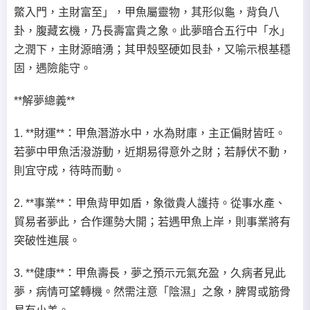
鱉入門，主財富至」，甲魚屬靈物，其形似龜，背負八
卦，腹藏玄機，乃長壽富貴之象。此夢暗合五行中「水」
之潤下，主財源暗湧；其甲殼堅硬如艮卦，又喻示根基穩
固，遇險能守。
**解夢總義**
1. **財運**：甲魚潛游水中，水為財庫，主正偏財皆旺。
若夢中甲魚活潑游動，近期易得意外之財；若靜伏不動，
則宜守成，待時而動。
2. **事業**：甲魚背甲如盾，象徵貴人護持。從事水產、
貿易者夢此，合作運勢大開；若遇甲魚上岸，則事業將有
突破性進展。
3. **健康**：甲魚壽長，夢之預示元氣充盈，久病者見此
夢，病情可望轉機。然需注意「陰濕」之象，脾胃或筋骨