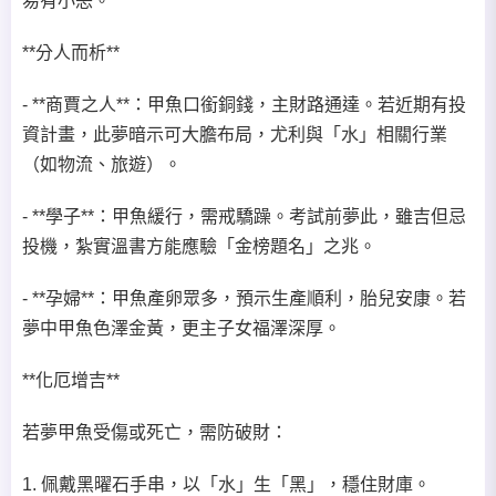
易有小恙。
**分人而析**
- **商賈之人**：甲魚口銜銅錢，主財路通達。若近期有投
資計畫，此夢暗示可大膽布局，尤利與「水」相關行業
（如物流、旅遊）。
- **學子**：甲魚緩行，需戒驕躁。考試前夢此，雖吉但忌
投機，紮實溫書方能應驗「金榜題名」之兆。
- **孕婦**：甲魚產卵眾多，預示生產順利，胎兒安康。若
夢中甲魚色澤金黃，更主子女福澤深厚。
**化厄增吉**
若夢甲魚受傷或死亡，需防破財：
1. 佩戴黑曜石手串，以「水」生「黑」，穩住財庫。