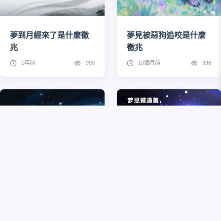
夢到月經來了是什麼徵
夢見被惡狗追咬是什麼
兆
徵兆
1年前
990
10個月前
396
夢到自己中獎了是什麼
夢見被追債是吉兆還是
徵兆
凶兆