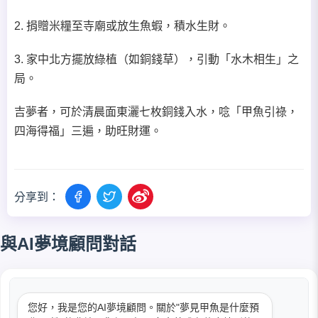
2. 捐贈米糧至寺廟或放生魚蝦，積水生財。
3. 家中北方擺放綠植（如銅錢草），引動「水木相生」之
局。
吉夢者，可於清晨面東灑七枚銅錢入水，唸「甲魚引祿，
四海得福」三遍，助旺財運。
分享到：
與AI夢境顧問對話
您好，我是您的AI夢境顧問。關於"夢見甲魚是什麼預