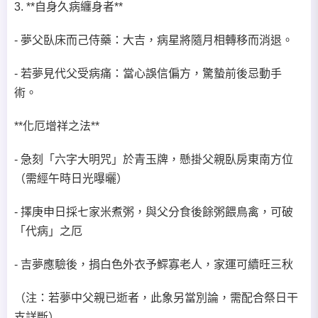
3. **自身久病纏身者**
- 夢父臥床而己侍藥：大吉，病星將隨月相轉移而消退。
- 若夢見代父受病痛：當心誤信偏方，驚蟄前後忌動手
術。
**化厄增祥之法**
- 急刻「六字大明咒」於青玉牌，懸掛父親臥房東南方位
（需經午時日光曝曬）
- 擇庚申日採七家米煮粥，與父分食後餘粥餵鳥禽，可破
「代病」之厄
- 吉夢應驗後，捐白色外衣予鰥寡老人，家運可續旺三秋
（注：若夢中父親已逝者，此象另當別論，需配合祭日干
支詳斷）