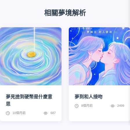
相關夢境解析
夢見撿到硬幣是什麼意
夢到和人接吻
思
8個月前
2499
10個月前
687