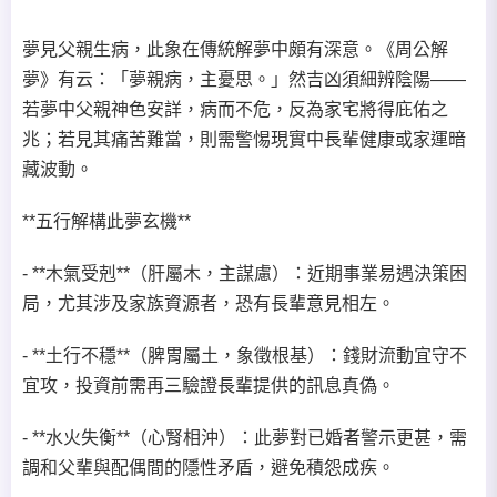
夢見父親生病，此象在傳統解夢中頗有深意。《周公解
夢》有云：「夢親病，主憂思。」然吉凶須細辨陰陽——
若夢中父親神色安詳，病而不危，反為家宅將得庇佑之
兆；若見其痛苦難當，則需警惕現實中長輩健康或家運暗
藏波動。
**五行解構此夢玄機**
- **木氣受剋**（肝屬木，主謀慮）：近期事業易遇決策困
局，尤其涉及家族資源者，恐有長輩意見相左。
- **土行不穩**（脾胃屬土，象徵根基）：錢財流動宜守不
宜攻，投資前需再三驗證長輩提供的訊息真偽。
- **水火失衡**（心腎相沖）：此夢對已婚者警示更甚，需
調和父輩與配偶間的隱性矛盾，避免積怨成疾。