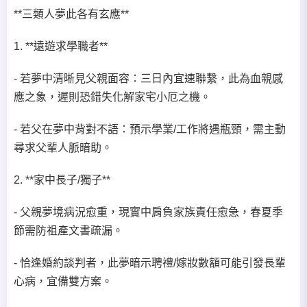
**三類人夢此各有玄應**
1. **遠遊求學職者**
- 若夢中清晰見父親面容：三日內宜速聯繫，此為血親感
應之象，遲則恐錯失化解家宅小厄之機。
- 若父在夢中背對不語：預示學業/工作將遇瓶頸，需主動
尋求父輩人脈暗助。
2. **家中長子/獨子**
- 父親夢境病況愈重，現實中肩負家族責任愈急，春夏季
節需防祖產文書疏漏。
- 恰逢婚約談判者，此夢暗示聘禮/嫁妝數額可能引發長輩
心病，宜備雙方案。