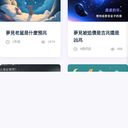
夢見老鼠是什麼預兆
夢見被追債是吉兆還是
凶兆
1年前
1574
9個月前
468