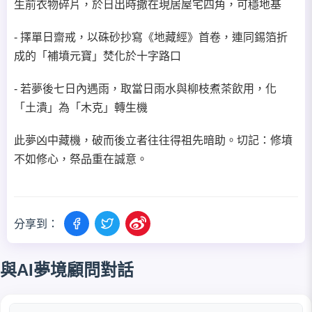
生前衣物碎片，於日出時撒在現居屋宅四角，可穩地基
- 擇單日齋戒，以硃砂抄寫《地藏經》首卷，連同錫箔折
成的「補墳元寶」焚化於十字路口
- 若夢後七日內遇雨，取當日雨水與柳枝煮茶飲用，化
「土潰」為「木克」轉生機
此夢凶中藏機，破而後立者往往得祖先暗助。切記：修墳
不如修心，祭品重在誠意。
分享到：
與AI夢境顧問對話