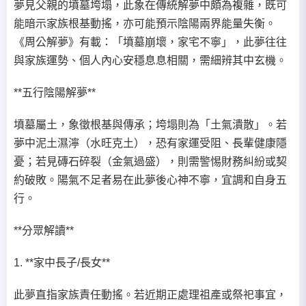
夢見父親的墳墓垮塌，此象在傳統解夢中頗為複雜，既可
能暗示家族根基動搖，亦可能預示陰陽兩界能量失衡。
《周公解夢》有載：「墳墓崩壞，家宅不寧」，此夢往往
與家族運勢、個人內心安穩息息相關，需細辨其中玄機。
**五行陰陽解夢**
墳墓屬土，象徵根基與傳承；垮塌則為「土氣潰散」。若
夢中泥土濕濘（水旺克土），恐有家運受阻、長輩健康隱
憂；若見磚石碎裂（金氣過盛），則需警惕財務糾紛或契
約破敗。陽氣不足者易在此夢後心神不寧，宜調和自身五
行。
**分眾解讀**
1. **家中長子/長女**
此夢直指家族責任動搖。若近期正處理祖產或祭祀事宜，