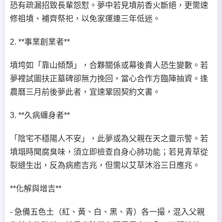
恐有疏漏招致長輩怨懟。夢中若見墳前香火斷絕，更需速
修祖墳、補齊祭祀，以免家運連三年低迷。
2. **事業創業者**
墳垮如「靠山傾頹」，合夥關係或幕後貴人恐生變數。若
夢裡試圖扶正墓碑卻無力挽回，當心合作方臨陣抽資。逢
農曆三月前後夢此者，宜速鞏固契約文書。
3. **久病纏身者**
「陰宅不穩陽人不安」，此夢或為父親在天之靈示警。若
墳塌時聞腐臭味，須立即檢查自身心肺功能；若見青草從
裂縫生出，反為病癒吉兆，但需以艾草沐浴三日應兆。
**化解與增吉**
- 急備五色土（紅、黃、白、黑、青）各一撮，混入父親