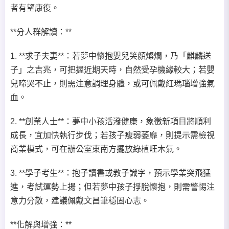
者有望康復。
**分人群解讀：**
1. **求子夫妻**：若夢中懷抱嬰兒笑顏燦爛，乃「麒麟送
子」之吉兆，可把握近期天時，自然受孕機緣較大；若嬰
兒啼哭不止，則需注意調理身體，或可佩戴紅瑪瑙增強氣
血。
2. **創業人士**：夢中小孩活潑健康，象徵新項目將順利
成長，宜加快執行步伐；若孩子瘦弱萎靡，則提示需檢視
商業模式，可在辦公室東南方擺放綠植旺木氣。
3. **學子考生**：抱子讀書或教子識字，預示學業突飛猛
進，考試運勢上揚；但若夢中孩子掙脫懷抱，則需警惕注
意力分散，建議佩戴文昌筆穩固心志。
**化解與增強：**