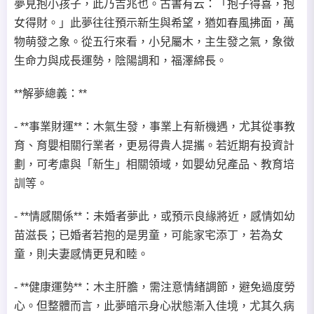
夢見抱小孩子，此乃吉兆也。古書有云：「抱子得喜，抱
女得財。」此夢往往預示新生與希望，猶如春風拂面，萬
物萌發之象。從五行來看，小兒屬木，主生發之氣，象徵
生命力與成長運勢，陰陽調和，福澤綿長。
**解夢總義：**
- **事業財運**：木氣生發，事業上有新機遇，尤其從事教
育、育嬰相關行業者，更易得貴人提攜。若近期有投資計
劃，可考慮與「新生」相關領域，如嬰幼兒產品、教育培
訓等。
- **情感關係**：未婚者夢此，或預示良緣將近，感情如幼
苗滋長；已婚者若抱的是男童，可能家宅添丁，若為女
童，則夫妻感情更見和睦。
- **健康運勢**：木主肝膽，需注意情緒調節，避免過度勞
心。但整體而言，此夢暗示身心狀態漸入佳境，尤其久病