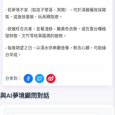
- 若夢境不安（如孩子墜落、哭鬧），可於清晨曬背採陽
氣，或施捨童裝、玩具積陰德。
- 欲催旺吉兆者，宜著淺綠、鵝黃色衣飾，或在窗台種植
發財樹、文竹等枝葉圓潤的植物。
- 每逢朔望之日，以清水供奉觀音像，默念心願，可助緣
分早成。
分享到：
與AI夢境顧問對話