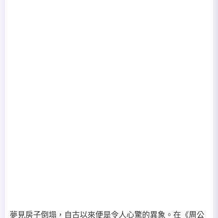
夢見房子倒塌，自古以來便是令人心驚的異象。在《周公