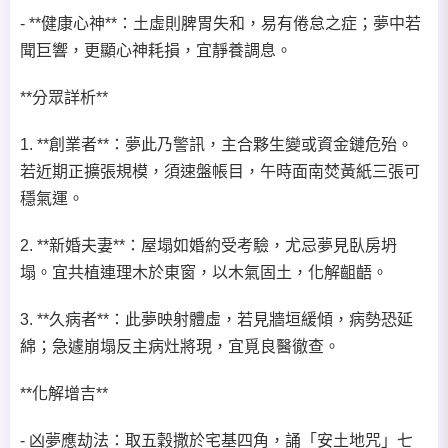
- **健康心神**：土虛則脾胃失和，易有倦怠之症；夢中若
聞巨響，更顯心神耗損，宜靜養調息。
**分眾詳析**
1. **創業者**：夢此乃警訊，主合夥生變或資金鏈危殆。
若近期正擴張規模，須速盤帳目，午時面南焚黃紙三張可
穩氣運。
2. **新婚夫妻**：屋塌如婚約受考驗，尤忌夢見臥房坍
塌。宜共植連理木於東窗，以木氣固土，化解齟齬。
3. **久病者**：此夢映射體虛，若見牆垣緩傾，病勢恐延
綿；急遽崩塌反主病灶將現，宜覓良醫徹查。
**化解增吉**
- 凶夢應劫法：取五穀撒於宅基四角，誦「安土地咒」七