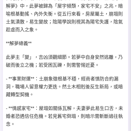
解夢》中，此夢被歸為「屋宇傾頹，家宅不安」之兆，暗
喻根基動搖、內外失衡。從五行來看，房屋屬土，崩塌則
土氣潰散，易生變故；陰陽學說則視其為陽宅失護，陰氣
趁虛而入之象。
**解夢總義**
此夢主「變」，吉凶須觀細節。若夢中自身安然逃離，乃
破而後立之機；若受困瓦礫，則需警惕近憂。
- **事業財運**：土崩象徵根基不穩，經商者慎防合約漏
洞，職場人留意權力更迭。然土木相剋後反生新局，或暗
藏轉型契機。
- **情感家宅**：屋塌如關係瓦解，夫妻夢此易生口舌，未
婚者恐遇信任危機。若見舊宅倒塌，則暗示需斬斷過往執
念。