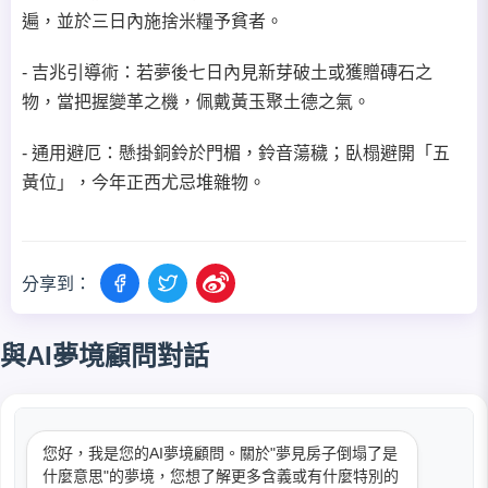
遍，並於三日內施捨米糧予貧者。
- 吉兆引導術：若夢後七日內見新芽破土或獲贈磚石之
物，當把握變革之機，佩戴黃玉聚土德之氣。
- 通用避厄：懸掛銅鈴於門楣，鈴音蕩穢；臥榻避開「五
黃位」，今年正西尤忌堆雜物。
分享到：
與AI夢境顧問對話
您好，我是您的AI夢境顧問。關於"夢見房子倒塌了是
什麼意思"的夢境，您想了解更多含義或有什麼特別的