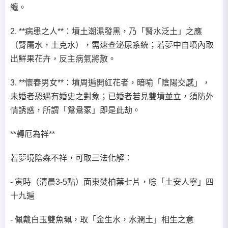
纏。
2. **病患之人**：墳土潮濕發黑，乃「腎水泛土」之應
（腎屬水，土克水），需速查泌尿系統；若夢中自墳內取
出鮮果花卉，反主病氣將散。
3. **懷春男女**：墳周遍開紅花者，暗喻「陰陽交感」，
未婚者恐遇有婚史之對象；已婚者若見雙墳並立，須防外
情誘惑，所謂「鴛鴦冢」即是此劫。
**轉厄為祥**
若夢境陰森不祥，可取三法化解：
- 寅時（清晨3-5點）面東焚柏葉七片，唸「土安人寧」四
十九遍
- 佩戴白玉雙魚珮，取「金生水，水潤土」相生之意