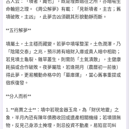
古人云：「墳者，藏也」，既是埋葬過往之所，亦暗喻生
命輪迴之理。《周公解夢》有載：「見新墳者，主吉；舊
墳破敗，主凶」，此夢吉凶須觀其形貌動靜而斷。
**五行解夢**
墳屬土，土主穩而藏變。若夢中墳塚整潔，土色潤澤，乃
「陰陽交泰」之兆，預示將有暗財入庫或貴人暗中相助；
若見墳土龜裂、雜草叢生，則需防「土氣潰散」，主健康
耗損或合作破敗。夜夢屬陰，若逢朔月（農曆初一前後）
得此夢，更易觸動命格中的「墓庫運」，當心舊事重提或
宿疾復發。
**分人而析**
1. **商賈之士**：墳中若現金器玉帛，為「財伏地靈」之
象，半月內恐有陳年債務收回或遺產相關機緣；若墳頭無
物，反見己身添土掩埋，則忌投資不動產，易陷官司糾