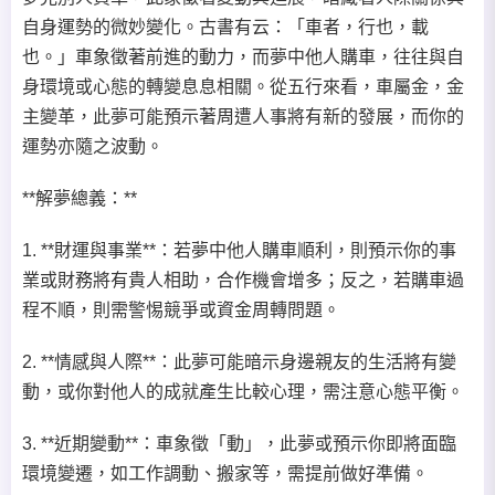
自身運勢的微妙變化。古書有云：「車者，行也，載
也。」車象徵著前進的動力，而夢中他人購車，往往與自
身環境或心態的轉變息息相關。從五行來看，車屬金，金
主變革，此夢可能預示著周遭人事將有新的發展，而你的
運勢亦隨之波動。
**解夢總義：**
1. **財運與事業**：若夢中他人購車順利，則預示你的事
業或財務將有貴人相助，合作機會增多；反之，若購車過
程不順，則需警惕競爭或資金周轉問題。
2. **情感與人際**：此夢可能暗示身邊親友的生活將有變
動，或你對他人的成就產生比較心理，需注意心態平衡。
3. **近期變動**：車象徵「動」，此夢或預示你即將面臨
環境變遷，如工作調動、搬家等，需提前做好準備。