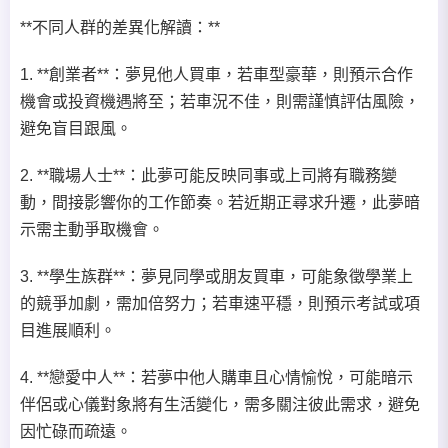
**不同人群的差異化解讀：**
1. **創業者**：夢見他人買車，若車型豪華，則預示合作
機會或投資機遇將至；若車況不佳，則需謹慎評估風險，
避免盲目跟風。
2. **職場人士**：此夢可能反映同事或上司將有職務變
動，間接影響你的工作節奏。若近期正尋求升遷，此夢暗
示需主動爭取機會。
3. **學生族群**：夢見同學或朋友買車，可能象徵學業上
的競爭加劇，需加倍努力；若車速平穩，則預示考試或項
目進展順利。
4. **戀愛中人**：若夢中他人購車且心情愉悅，可能暗示
伴侶或心儀對象將有生活變化，需多關注彼此需求，避免
因忙碌而疏遠。