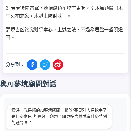
3. 若夢後聞雷聲，速購綠色植物置東窗，引木氣通關（木
生火補蛇象，木剋土防財泄）。
夢境吉凶終究繫乎本心，上述之法，不過為君點一盞明燈
耳。
分享到：
與AI夢境顧問對話
您好，我是您的AI夢境顧問。關於"夢見別人把蛇宰了
是什麼意思"的夢境，您想了解更多含義或有什麼特別
的疑問嗎？