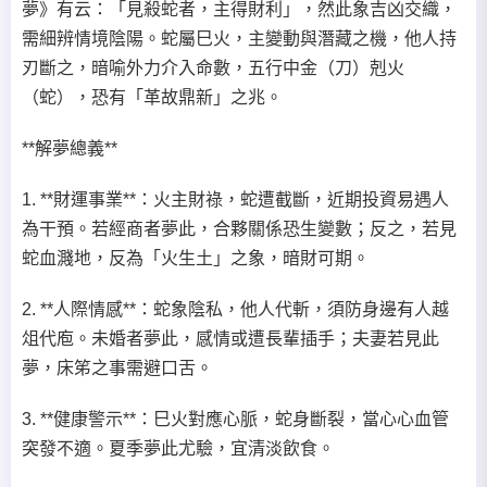
夢》有云：「見殺蛇者，主得財利」，然此象吉凶交織，
需細辨情境陰陽。蛇屬巳火，主變動與潛藏之機，他人持
刃斷之，暗喻外力介入命數，五行中金（刀）剋火
（蛇），恐有「革故鼎新」之兆。
**解夢總義**
1. **財運事業**：火主財祿，蛇遭截斷，近期投資易遇人
為干預。若經商者夢此，合夥關係恐生變數；反之，若見
蛇血濺地，反為「火生土」之象，暗財可期。
2. **人際情感**：蛇象陰私，他人代斬，須防身邊有人越
俎代庖。未婚者夢此，感情或遭長輩插手；夫妻若見此
夢，床笫之事需避口舌。
3. **健康警示**：巳火對應心脈，蛇身斷裂，當心心血管
突發不適。夏季夢此尤驗，宜清淡飲食。