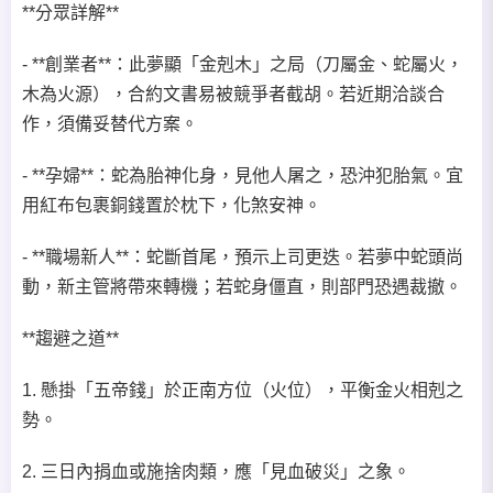
**分眾詳解**
- **創業者**：此夢顯「金剋木」之局（刀屬金、蛇屬火，
木為火源），合約文書易被競爭者截胡。若近期洽談合
作，須備妥替代方案。
- **孕婦**：蛇為胎神化身，見他人屠之，恐沖犯胎氣。宜
用紅布包裹銅錢置於枕下，化煞安神。
- **職場新人**：蛇斷首尾，預示上司更迭。若夢中蛇頭尚
動，新主管將帶來轉機；若蛇身僵直，則部門恐遇裁撤。
**趨避之道**
1. 懸掛「五帝錢」於正南方位（火位），平衡金火相剋之
勢。
2. 三日內捐血或施捨肉類，應「見血破災」之象。