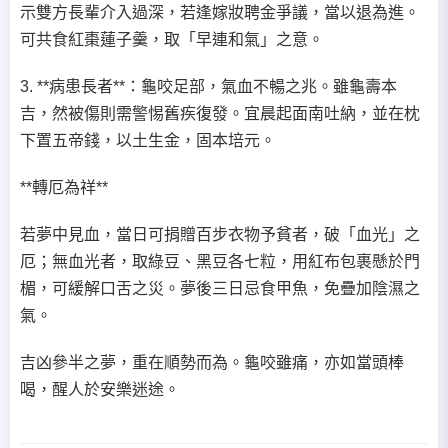
示雙方長輩介入過深，若逢嫁妝聘金爭議，當以退為進。
可共食紅棗蓮子羹，取「早連和氣」之意。
3. **病患長者**：龜咬足部，氣血不暢之兆。雖龜壽本
吉，然被傷則需警惕舊疾復發。宜晨起面南吐納，並在枕
下置五帝錢，以土生金，固本培元。
**轉厄為祥**
若夢中見血，當日可捐贈百步衣物予貧者，破「血光」之
厄；無血光者，取綠豆、黑豆各七粒，用紅布包裹懸於門
楣，可緩解口舌之災。夢後三日忌食甲魚，免疊加陰濕之
氣。
吉凶參半之夢，重在順勢而為。龜咬雖痛，亦如當頭棒
喝，醒人於安樂迷途。