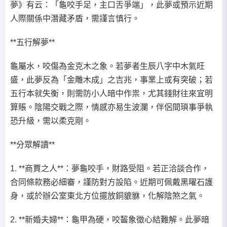
夢》有云：「龜咬手足，主口舌爭端」，此夢或預示近期
人際關係中潛藏矛盾，需謹言慎行。
**五行解夢**
龜屬水，咬傷為金克木之象。若夢者生辰八字中木氣旺
盛，此夢反為「金雕木成」之吉兆，事業上或有突破；若
五行本就失衡，則需防小人暗中作祟，尤其錢財往來宜明
算賬。陰陽交戰之際，情感亦易生波瀾，伴侶間瑣事爭執
恐升級，需以柔克剛。
**分眾解讀**
1. **商賈之人**：夢龜咬手，財路受阻。若正洽談合作，
合同條款務必細審，謹防對方設陷。近期可佩戴黑曜石護
身，或於辦公室東北方位擺放銅貔貅，化解陰煞之氣。
2. **新婚夫婦**：龜甲為硬，咬齧象徵心結難解。此夢暗