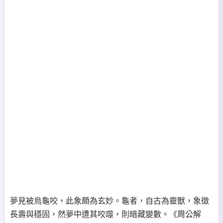
夢見被烏龜咬，此象頗為玄妙。龜者，自古為靈獸，象徵
長壽與穩固，然夢中遭其咬噬，則暗藏變數。《周公解