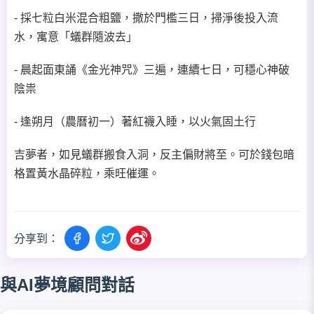
- 採七粒白米混合粗鹽，撒於門檻三日，掃淨後投入流
水，寓意「蟻群隨波去」
- 晨起面東誦《金光神咒》三遍，連續七日，可穩心神破
陰祟
- 逢朔月（農曆初一）著紅襪入睡，以火氣固土行
吉夢者，如見蟻群搬食入洞，反主偏財將至。可於錢包暗
格置黃水晶碎粒，乘旺催運。
分享到：
與AI夢境顧問對話