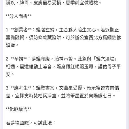
隱疾，脾胃、皮膚最易受損，夏季前宜做體檢。
**分人而析**
1. **創業者**：蟻噬左臂，主合夥人暗生異心。若近期正
籌備融資，須防條款藏陷阱，可於辦公室西北方擺銅貔貅
鎮壓。
2. **孕婦**：夢蟻爬腹，胎神示警。此象與「蟻穴潰堤」
相通，需遠離動土噪音，隨身佩紅繩纏玉珮，護佑母子平
安。
3. **應考生**：蟻聚書案，文曲星受擾。預示複習方向偏
差，宜擇寅時焚柏葉淨室，並將筆墨置於向陽處七日。
**化厄增吉**
若夢境凶險，可試此法：