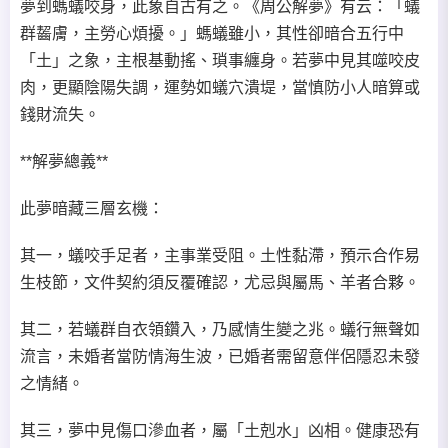
夢到螞蟻咬身，此象自古有之。《周公解夢》有云：「蟻
群齧膚，主勞心煩擾。」螞蟻雖小，其性卻暗合五行中
「土」之象，主根基動搖、瑣事纏身。若夢中見其噬咬皮
肉，更顯陰陽失調，運勢如蟻穴潰堤，當慎防小人暗算或
錢財流失。
**解夢總義**
此夢暗藏三層玄機：
其一，蟻咬手足者，主事業受阻。土性黏滯，預示合作易
生枝節，文件契約須反覆確認，尤忌與屬馬、羊者合夥。
其二，若蟻群自衣領鑽入，乃感情生變之兆。蟻行無聲如
流言，未婚者當防情海生波，已婚者需留意伴侶隱忍未發
之情緒。
其三，夢中見傷口滲血者，屬「土剋水」凶相。健康恐有