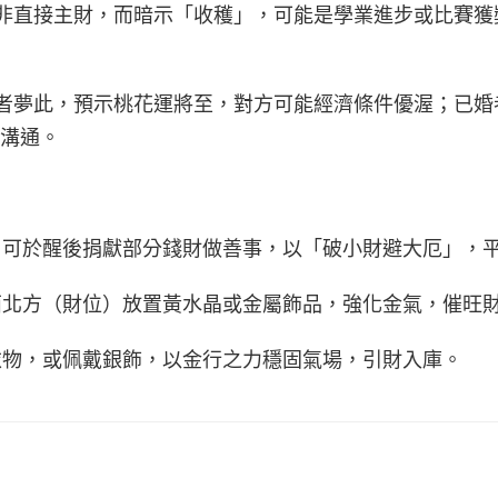
：此夢非直接主財，而暗示「收穫」，可能是學業進步或比賽
若單身者夢此，預示桃花運將至，對方可能經濟條件優渥；已
溝通。
安，可於醒後捐獻部分錢財做善事，以「破小財避大厄」，
中西北方（財位）放置黃水晶或金屬飾品，強化金氣，催旺
色衣物，或佩戴銀飾，以金行之力穩固氣場，引財入庫。