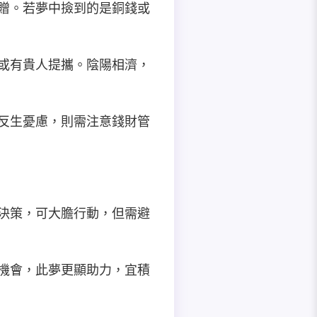
饋贈。若夢中撿到的是銅錢或
，或有貴人提攜。陰陽相濟，
後反生憂慮，則需注意錢財管
務決策，可大膽行動，但需避
升機會，此夢更顯助力，宜積