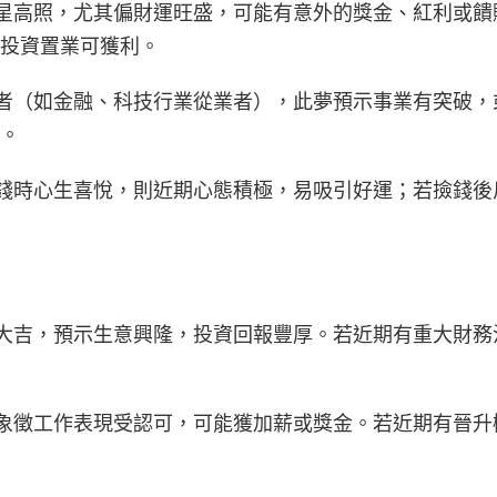
夢主財星高照，尤其偏財運旺盛，可能有意外的獎金、紅利或
投資置業可獲利。
行屬金者（如金融、科技行業從業者），此夢預示事業有突破
。
夢中撿錢時心生喜悅，則近期心態積極，易吸引好運；若撿錢
：此夢大吉，預示生意興隆，投資回報豐厚。若近期有重大財
中撿錢象徵工作表現受認可，可能獲加薪或獎金。若近期有晉