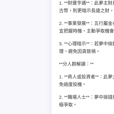
1. **財運亨通**：此
古幣，則更暗示長遠之財，
2. **事業發展**：五
宜把握時機，主動爭取機會
3. **心理暗示**：若
理，避免因貪致禍。
**分人群解讀：**
1. **商人或投資者**
免過度投機。
2. **職場人士**：夢
極爭取。