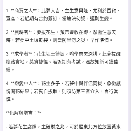
1. **商賈之人**：此夢大吉，主生意興隆，尤利於囤貨、
置產。若近期有合約簽訂，當速決勿疑，遲則生變。
2. **農耕者**：夢拔花生，預示豐收在即。然需注意天
時，若夢中土壤乾裂，則當防旱澇之災，早作準備。
3. **求學者**：花生埋土待掘，喻學問需深耕。此夢提醒
腳踏實地，莫貪捷徑。若近期有考試，溫故知新可獲佳
績。
4. **戀愛中人**：花生多子，若夢中與伴侶同拔，象徵感
情開花結果；若獨自拔取，則須防第三者介入，言行當
慎。
**化解與增吉：**
- 若夢花生腐爛，主破財之兆，可於屋東北方位放置黃水