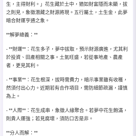
生，主得財利。」花生藏於土中，猶如財富隱而未顯，拔
之則見，象徵潛藏之財源將現。五行屬土，土生金，此夢
暗合財運亨通之象。
**解夢總義：**
- **財運**：花生多子，夢中拔取，預示財源廣進，尤其利
於投資、田產相關之事。土氣旺盛，若從事地產、農產
者，更見其利。
- **事業**：花生根深，拔時需費力，暗示事業雖有收穫，
然須付出心力。近期若有合作項目，需防細節疏漏，謹慎
為上。
- **人際**：花生成串，象徵人緣聚合。若夢中花生飽滿，
則貴人運強；若見腐壞，須防口舌是非。
**分人而解：**