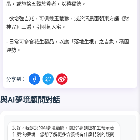
晶，或施捨五穀於貧者，以積福德。
- 欲增強吉兆，可佩戴玉貔貅，或於清晨面朝東方誦《財
神咒》三遍，引財氣入宅。
- 日常可多食花生製品，以應「落地生根」之吉象，穩固
運勢。
分享到：
與AI夢境顧問對話
您好，我是您的AI夢境顧問。關於"夢到拔花生預示著
什麼"的夢境，您想了解更多含義或有什麼特別的疑問