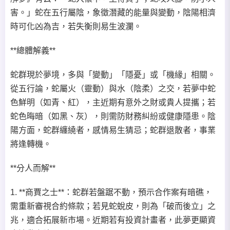
害。」蛇在五行屬陰，象徵潛藏的能量與變動，陰陽相濟
時可化凶為吉，若失衡則易生波瀾。
**總體解義**
蛇群現於夢境，多與「變動」「隱憂」或「機緣」相關。
從五行論，蛇屬火（靈動）與水（陰柔）之交，若夢中蛇
色鮮明（如青、紅），主近期有意外之財或貴人提攜；若
蛇色晦暗（如黑、灰），則需防財務糾紛或健康隱患。陰
陽方面，蛇群纏繞者，感情易生猜忌；蛇群退散者，事業
將逢轉機。
**分人而解**
1. **商賈之士**：蛇群若盤踞不動，預示合作案有暗礁，
需重新審視合約條款；若見蛇蛻皮，則為「破而後立」之
兆，適合拓展新市場。近期若有投資計畫者，此夢更顯資