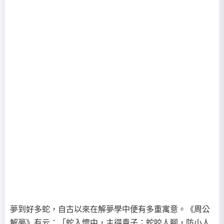
夢到好多蛇，自古以來在解夢學中便有多重寓意。《周公
解夢》有云：「蛇入懷中，主得貴子；蛇咬人腳，防小人