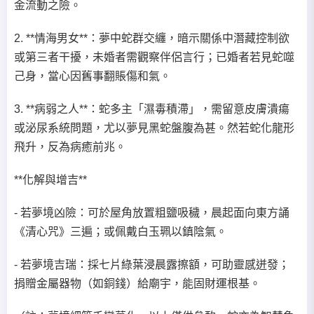
金流動之險。
2. **情海男女**：夢中蛇群交纏，暗示關係中潛藏控制欲
或第三者干擾，未婚者需觀察伴侶言行；已婚者若見蛇噬
己身，當心因舊事翻賬傷和氣。
3. **病弱之人**：蛇多主「濕毒積滯」，需留意皮膚潰瘍
或泌尿系統問題，尤以夢見黑蛇盤腹為甚。然若蛇化龍形
飛升，反為病癒前兆。
**化解與增吉**
- 若夢境凶險：可於屋角放置粗鹽吸穢，晨起面向東方誦
《清心咒》三遍；或佩戴白玉珮以鎮陰氣。
- 若夢境吉瑞：採七片綠葉浸晨露擦額，可助靈感迸發；
捐贈金屬器物（如銅錢）給廟宇，能固財運根基。