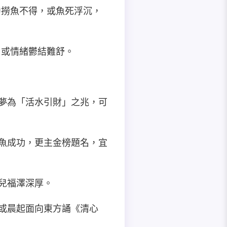
中撈魚不得，或魚死浮沉，
，或情緒鬱結難舒。
此夢為「活水引財」之兆，可
捉魚成功，更主金榜題名，宜
孩兒福澤深厚。
，或晨起面向東方誦《清心