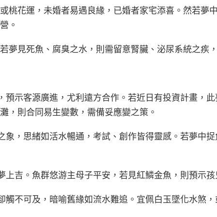
或桃花運，未婚者易遇良緣，已婚者家宅添喜。然若夢
營。
若夢見死魚、腐臭之水，則需留意腎臟、泌尿系統之疾
群翻騰，預示客源廣進，尤利遠方合作。若近日有投資計畫，
灘，則合同易生變數，需備妥應變之策。
躍龍門之象，思緒如活水暢通，考試、創作皆得靈感。若夢中
，為胎夢上吉。魚群悠游主母子平安，若見紅鱗金魚，則預示
夢魚群卻觸不可及，暗喻舊緣如流水難追。宜佩白玉墜化水煞