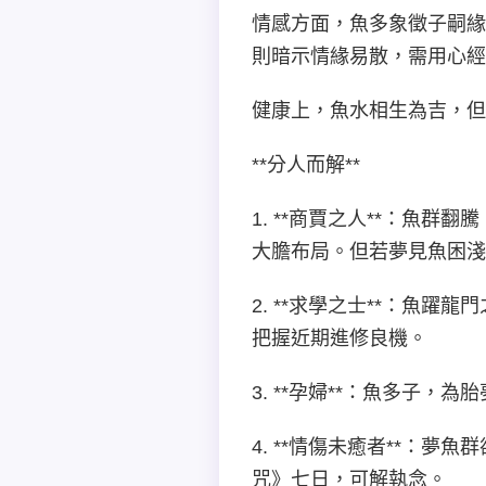
情感方面，魚多象徵子嗣緣
則暗示情緣易散，需用心經
健康上，魚水相生為吉，但
**分人而解**
1. **商賈之人**：魚
大膽布局。但若夢見魚困淺
2. **求學之士**：魚
把握近期進修良機。
3. **孕婦**：魚多子
4. **情傷未癒者**：
咒》七日，可解執念。