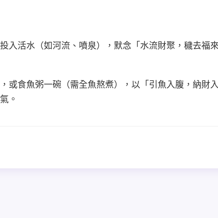
投入活水（如河流、噴泉），默念「水流財聚，穢去福
，或食魚粥一碗（需全魚熬煮），以「引魚入腹，納財
氣。