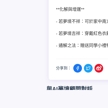
**化解與增運**
- 若夢境不祥：可於家中
- 若夢境吉祥：穿戴紅色
- 通解之法：贈送同學小
分享到：
與AI夢境顧問對話