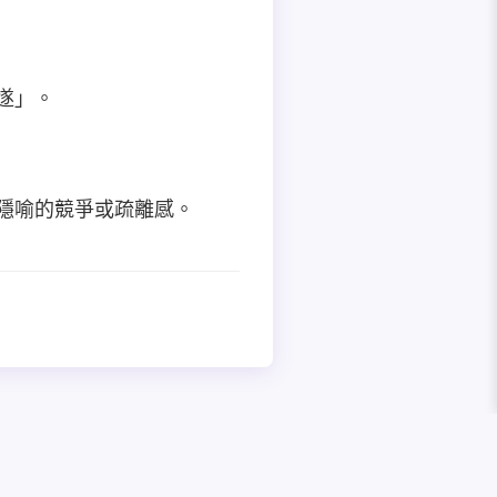
遂」。
中隱喻的競爭或疏離感。