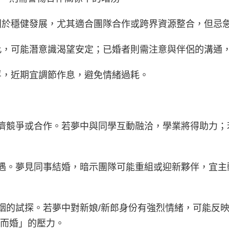
土，利於穩健發展，尤其適合團隊合作或跨界資源整合，但忌
婚者夢此，可能潛意識渴望安定；已婚者則需注意與伴侶的溝
易心浮，近期宜調節作息，避免情緒過耗。
映射同儕競爭或合作。若夢中與同學互動融洽，學業將得助力
事業機遇。夢見同事結婚，暗示團隊可能重組或迎新夥伴，宜
識對婚姻的試探。若夢中對新娘/新郎身份有強烈情緒，可能
而婚」的壓力。