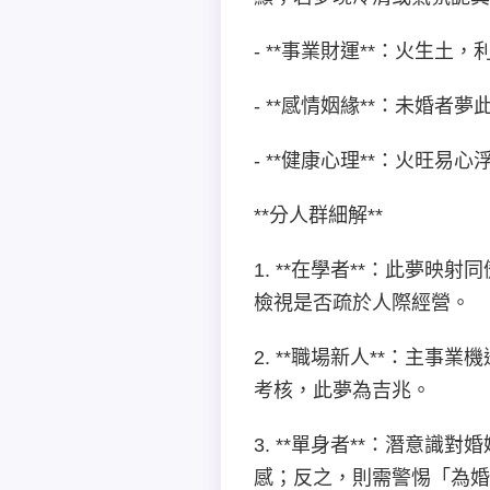
- **事業財運**：火生
- **感情姻緣**：未
- **健康心理**：火旺
**分人群細解**
1. **在學者**：此夢
檢視是否疏於人際經營。
2. **職場新人**：主
考核，此夢為吉兆。
3. **單身者**：潛意
感；反之，則需警惕「為婚