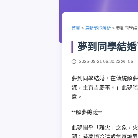
首頁
>
最新夢境解析
>
夢到同學結
夢到同學結婚
2025-09-21 06:30:22
56
夢到同學結婚，在傳統解
嫁，主有吉慶事。」此夢暗
意。
**解夢總義**
此夢關乎「離火」之象，火
顯；若夢境冷清或氣氛詭異