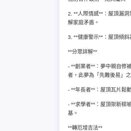
2. **人際情感**：屋
解家庭矛盾。
3. **健康警示**：屋
**分眾詳解**
- **創業者**：夢中
者，此夢為「先難後易」之
- **年長者**：屋頂
- **求學者**：屋頂
基。
**轉厄增吉法**