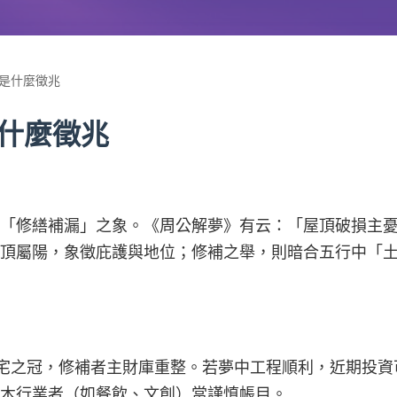
是什麼徵兆
什麼徵兆
「修繕補漏」之象。《周公解夢》有云：「屋頂破損主
頂屬陽，象徵庇護與地位；修補之舉，則暗合五行中「
頂為家宅之冠，修補者主財庫重整。若夢中工程順利，近期投
木行業者（如餐飲、文創）當謹慎帳目。