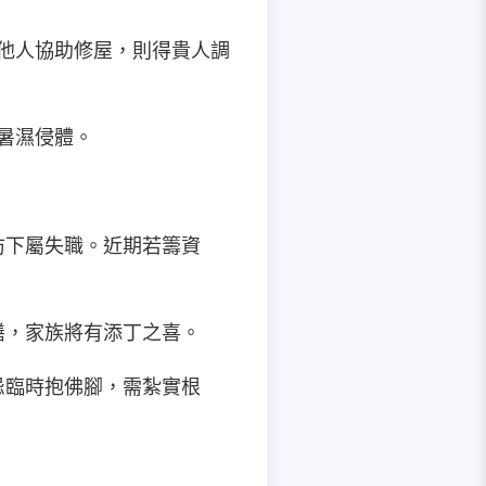
見他人協助修屋，則得貴人調
防暑濕侵體。
須防下屬失職。近期若籌資
修繕，家族將有添丁之喜。
則忌臨時抱佛腳，需紮實根