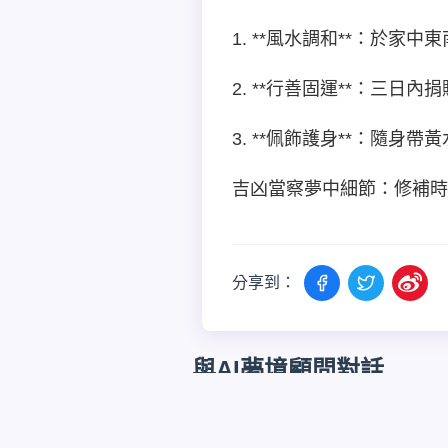
1. **風水調和**：於
2. **行善固運**：三
3. **佩飾護身**：隨
吉凶當察夢中細節：修補時
分享到：
與AI夢境顧問對話