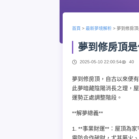
首頁
>
最新夢境解析
>
夢到修房頂
夢到修房頂是
2025-05-10 22:00:54
40
夢到修房頂，自古以來便有
此夢暗藏陰陽消長之理，屋
運勢正處調整階段。
**解夢總義**
1. **事業財運**：屋
需防合作破財，尤其屬火、