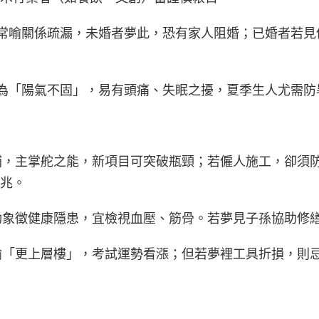
頂漏洞常喻關係疏漏，未婚者夢此，恐有家人阻婚；已婚者若
頂傾斜為「陽氣不固」，易有頭痛、失眠之擾，夏季生人尤需
親自修補，主掌舵之能，新項目可突破瓶頸；若僱人施工，卻
兆。
瓦片鬆動象徵健康隱患，宜檢視血壓、筋骨。若夢見子孫協助
架新樑喻「更上層樓」，考試運勢看漲；但若夢裡工具折損，