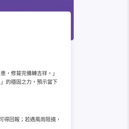
憂患，修葺完備轉吉祥。」
土」的穩固之力，預示當下
資可得回報；若遇風雨阻撓，