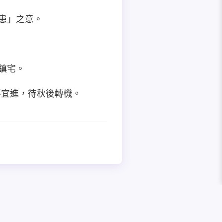
水患」之意。
氣鎮宅。
不宜進，待秋後轉機。