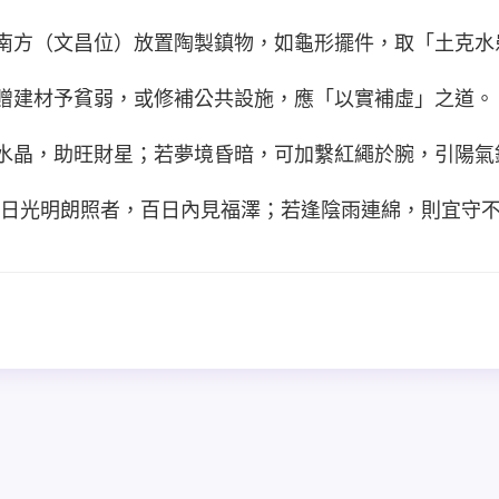
家中東南方（文昌位）放置陶製鎮物，如龜形擺件，取「土克
日內捐贈建材予貧弱，或修補公共設施，應「以實補虛」之道。
身帶黃水晶，助旺財星；若夢境昏暗，可加繫紅繩於腕，引陽
日光明朗照者，百日內見福澤；若逢陰雨連綿，則宜守